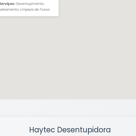
 Serviços:
Desentupimento,
jateamento, Limpeza de Fossa
Haytec Desentupidora