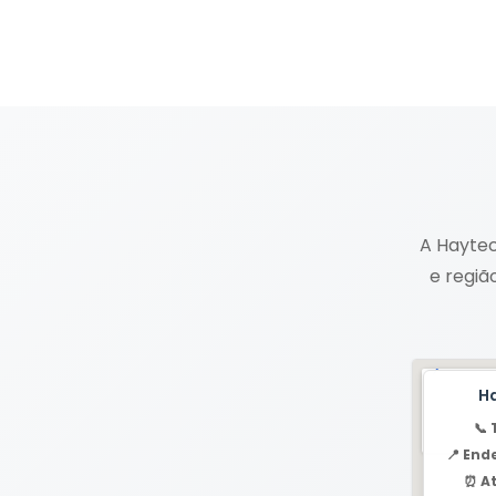
A Haytec
e regiã
H
📞 
📍 End
⏰ A