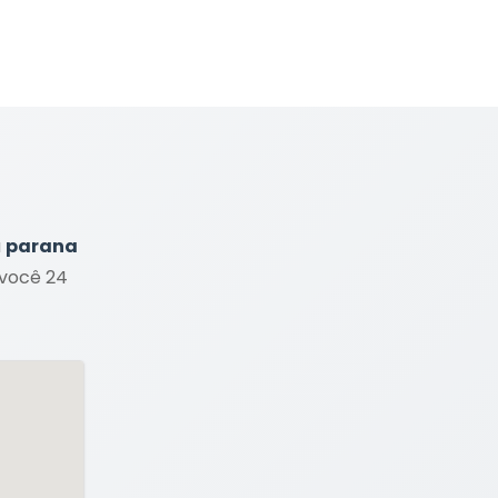
a
parana
 você 24