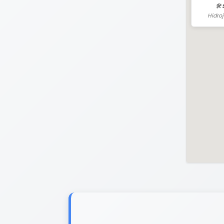
🛠️
Hidro