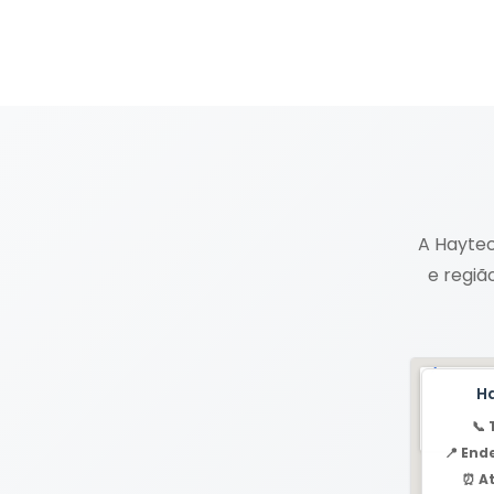
A Haytec
e regiã
H
📞 
📍 End
⏰ A