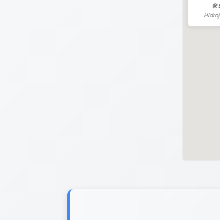
🛠️
Hidro