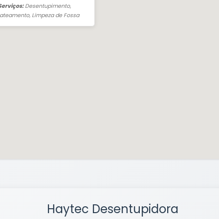
 Serviços:
Desentupimento,
jateamento, Limpeza de Fossa
Haytec Desentupidora