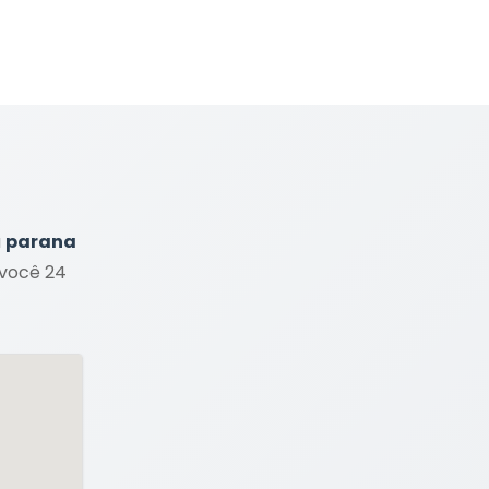
a
parana
 você 24