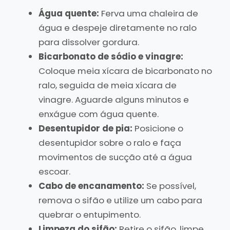
Água quente:
Ferva uma chaleira de
água e despeje diretamente no ralo
para dissolver gordura.
Bicarbonato de sódio e vinagre:
Coloque meia xícara de bicarbonato no
ralo, seguida de meia xícara de
vinagre. Aguarde alguns minutos e
enxágue com água quente.
Desentupidor de pia:
Posicione o
desentupidor sobre o ralo e faça
movimentos de sucção até a água
escoar.
Cabo de encanamento:
Se possível,
remova o sifão e utilize um cabo para
quebrar o entupimento.
Limpeza do sifão:
Retire o sifão, limpe