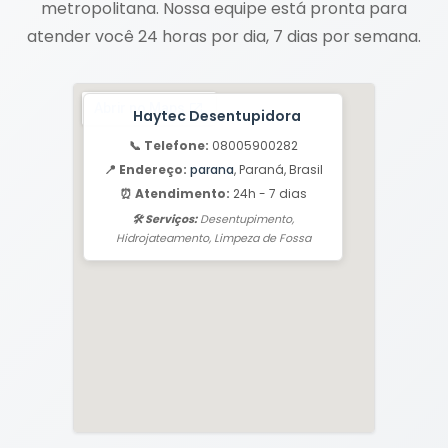
metropolitana. Nossa equipe está pronta para
atender você 24 horas por dia, 7 dias por semana.
Haytec Desentupidora
📞 Telefone:
08005900282
📍 Endereço:
parana
, Paraná, Brasil
⏰ Atendimento:
24h - 7 dias
🛠️ Serviços:
Desentupimento,
Hidrojateamento, Limpeza de Fossa