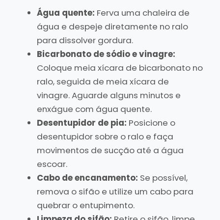
Água quente:
Ferva uma chaleira de
água e despeje diretamente no ralo
para dissolver gordura.
Bicarbonato de sódio e vinagre:
Coloque meia xícara de bicarbonato no
ralo, seguida de meia xícara de
vinagre. Aguarde alguns minutos e
enxágue com água quente.
Desentupidor de pia:
Posicione o
desentupidor sobre o ralo e faça
movimentos de sucção até a água
escoar.
Cabo de encanamento:
Se possível,
remova o sifão e utilize um cabo para
quebrar o entupimento.
Limpeza do sifão:
Retire o sifão, limpe