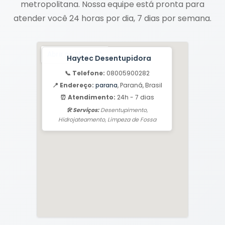
metropolitana. Nossa equipe está pronta para
atender você 24 horas por dia, 7 dias por semana.
Haytec Desentupidora
📞 Telefone:
08005900282
📍 Endereço:
parana
, Paraná, Brasil
⏰ Atendimento:
24h - 7 dias
🛠️ Serviços:
Desentupimento,
Hidrojateamento, Limpeza de Fossa