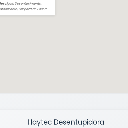
 Serviços:
Desentupimento,
jateamento, Limpeza de Fossa
Haytec Desentupidora