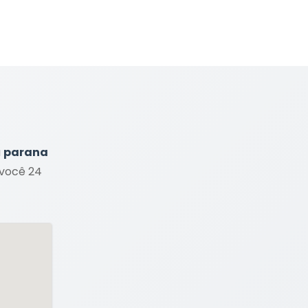
a
parana
 você 24