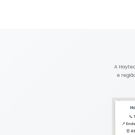
A Haytec
e regiã
H
📞 
📍 End
⏰ A