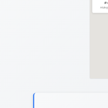
🛠️
Hidro