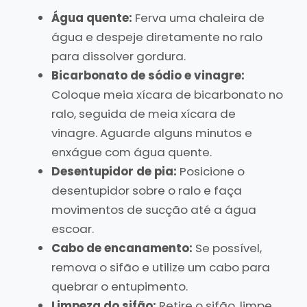
Água quente:
Ferva uma chaleira de
água e despeje diretamente no ralo
para dissolver gordura.
Bicarbonato de sódio e vinagre:
Coloque meia xícara de bicarbonato no
ralo, seguida de meia xícara de
vinagre. Aguarde alguns minutos e
enxágue com água quente.
Desentupidor de pia:
Posicione o
desentupidor sobre o ralo e faça
movimentos de sucção até a água
escoar.
Cabo de encanamento:
Se possível,
remova o sifão e utilize um cabo para
quebrar o entupimento.
Limpeza do sifão:
Retire o sifão, limpe