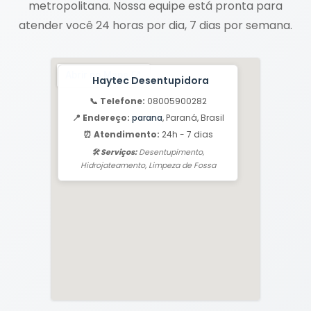
metropolitana. Nossa equipe está pronta para
atender você 24 horas por dia, 7 dias por semana.
Haytec Desentupidora
📞 Telefone:
08005900282
📍 Endereço:
parana
, Paraná, Brasil
⏰ Atendimento:
24h - 7 dias
🛠️ Serviços:
Desentupimento,
Hidrojateamento, Limpeza de Fossa