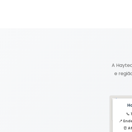
A Haytec
e regiã
H
📞 
📍 End
⏰ A