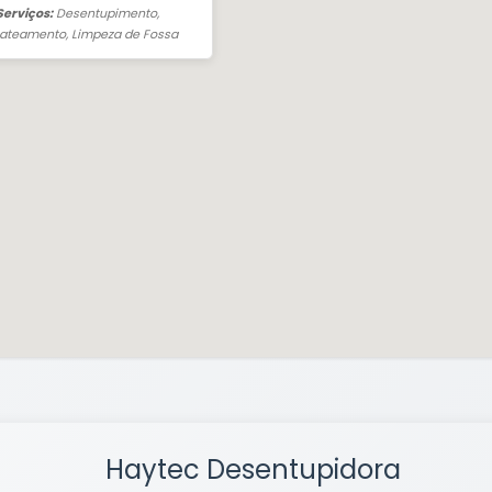
 Serviços:
Desentupimento,
jateamento, Limpeza de Fossa
Haytec Desentupidora