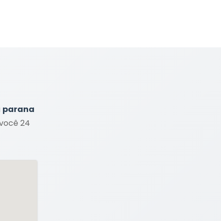
a
parana
 você 24