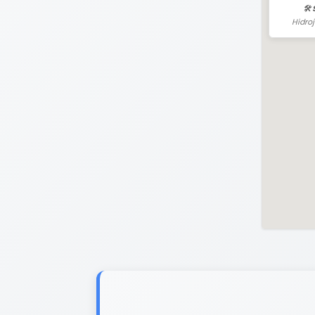
🛠️
Hidro