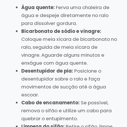
Água quente:
Ferva uma chaleira de
água e despeje diretamente no ralo
para dissolver gordura.
Bicarbonato de sódio e vinagre:
Coloque meia xícara de bicarbonato no
ralo, seguida de meia xícara de
vinagre. Aguarde alguns minutos e
enxágue com água quente.
Desentupidor de pia:
Posicione o
desentupidor sobre o ralo e faça
movimentos de sucção até a água
escoar.
Cabo de encanamento:
Se possível,
remova o sifão e utilize um cabo para
quebrar o entupimento.
Limpeza do sifão:
Retire o sifão, limpe