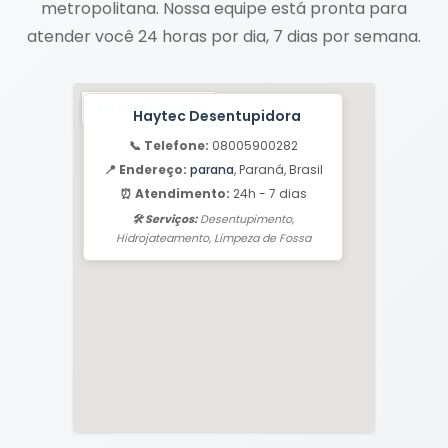
metropolitana. Nossa equipe está pronta para
atender você 24 horas por dia, 7 dias por semana.
Haytec Desentupidora
📞 Telefone:
08005900282
📍 Endereço:
parana
, Paraná, Brasil
⏰ Atendimento:
24h - 7 dias
🛠️ Serviços:
Desentupimento,
Hidrojateamento, Limpeza de Fossa