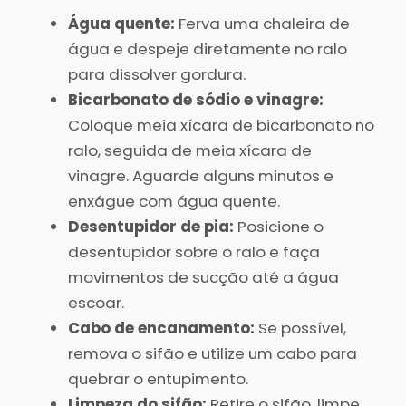
Água quente:
Ferva uma chaleira de
água e despeje diretamente no ralo
para dissolver gordura.
Bicarbonato de sódio e vinagre:
Coloque meia xícara de bicarbonato no
ralo, seguida de meia xícara de
vinagre. Aguarde alguns minutos e
enxágue com água quente.
Desentupidor de pia:
Posicione o
desentupidor sobre o ralo e faça
movimentos de sucção até a água
escoar.
Cabo de encanamento:
Se possível,
remova o sifão e utilize um cabo para
quebrar o entupimento.
Limpeza do sifão:
Retire o sifão, limpe