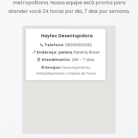
metropolitana. Nossa equipe está pronta para
atender você 24 horas por dia, 7 dias por semana.
Haytec Desentupidora
📞 Telefone:
08005900282
📍 Endereço:
parana
, Paraná, Brasil
⏰ Atendimento:
24h - 7 dias
🛠️ Serviços:
Desentupimento,
Hidrojateamento, Limpeza de Fossa