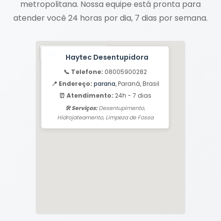
metropolitana. Nossa equipe está pronta para
atender você 24 horas por dia, 7 dias por semana.
Haytec Desentupidora
📞 Telefone:
08005900282
📍 Endereço:
parana
, Paraná, Brasil
⏰ Atendimento:
24h - 7 dias
🛠️ Serviços:
Desentupimento,
Hidrojateamento, Limpeza de Fossa