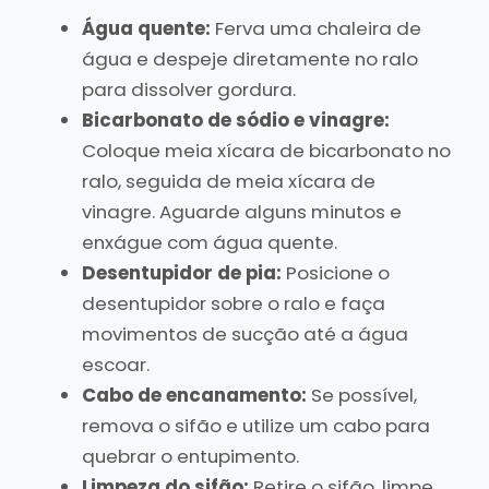
Água quente:
Ferva uma chaleira de
água e despeje diretamente no ralo
para dissolver gordura.
Bicarbonato de sódio e vinagre:
Coloque meia xícara de bicarbonato no
ralo, seguida de meia xícara de
vinagre. Aguarde alguns minutos e
enxágue com água quente.
Desentupidor de pia:
Posicione o
desentupidor sobre o ralo e faça
movimentos de sucção até a água
escoar.
Cabo de encanamento:
Se possível,
remova o sifão e utilize um cabo para
quebrar o entupimento.
Limpeza do sifão:
Retire o sifão, limpe