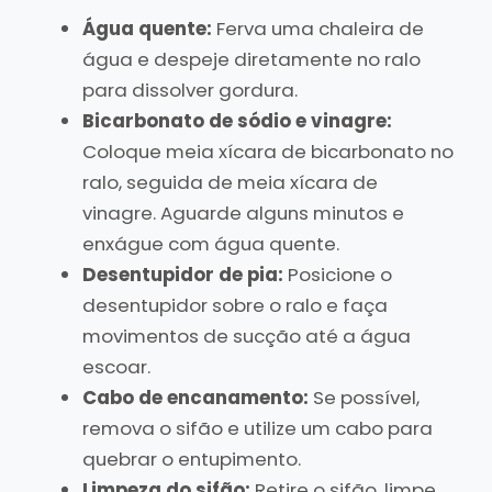
Água quente:
Ferva uma chaleira de
água e despeje diretamente no ralo
para dissolver gordura.
Bicarbonato de sódio e vinagre:
Coloque meia xícara de bicarbonato no
ralo, seguida de meia xícara de
vinagre. Aguarde alguns minutos e
enxágue com água quente.
Desentupidor de pia:
Posicione o
desentupidor sobre o ralo e faça
movimentos de sucção até a água
escoar.
Cabo de encanamento:
Se possível,
remova o sifão e utilize um cabo para
quebrar o entupimento.
Limpeza do sifão:
Retire o sifão, limpe