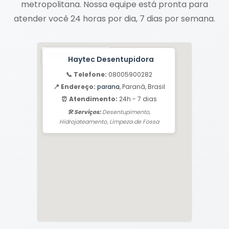
metropolitana. Nossa equipe está pronta para
atender você 24 horas por dia, 7 dias por semana.
Haytec Desentupidora
📞 Telefone:
08005900282
📍 Endereço:
parana
, Paraná, Brasil
⏰ Atendimento:
24h - 7 dias
🛠️ Serviços:
Desentupimento,
Hidrojateamento, Limpeza de Fossa