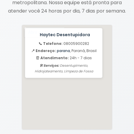
metropolitana. Nossa equipe está pronta para
atender você 24 horas por dia, 7 dias por semana.
Haytec Desentupidora
📞 Telefone:
08005900282
📍 Endereço:
parana
, Paraná, Brasil
⏰ Atendimento:
24h - 7 dias
🛠️ Serviços:
Desentupimento,
Hidrojateamento, Limpeza de Fossa