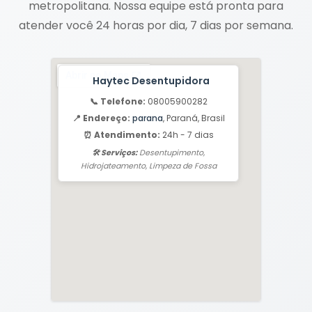
metropolitana. Nossa equipe está pronta para
atender você 24 horas por dia, 7 dias por semana.
Haytec Desentupidora
📞 Telefone:
08005900282
📍 Endereço:
parana
, Paraná, Brasil
⏰ Atendimento:
24h - 7 dias
🛠️ Serviços:
Desentupimento,
Hidrojateamento, Limpeza de Fossa