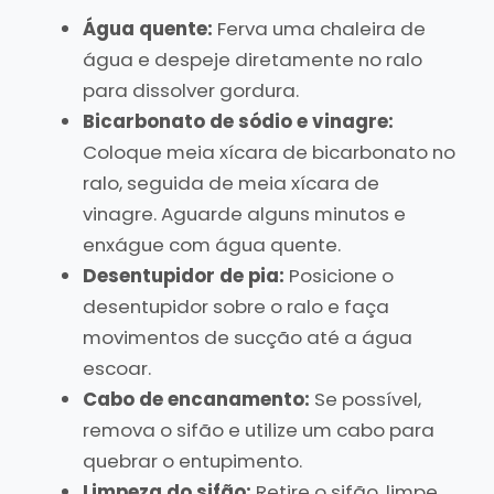
Água quente:
Ferva uma chaleira de
água e despeje diretamente no ralo
para dissolver gordura.
Bicarbonato de sódio e vinagre:
Coloque meia xícara de bicarbonato no
ralo, seguida de meia xícara de
vinagre. Aguarde alguns minutos e
enxágue com água quente.
Desentupidor de pia:
Posicione o
desentupidor sobre o ralo e faça
movimentos de sucção até a água
escoar.
Cabo de encanamento:
Se possível,
remova o sifão e utilize um cabo para
quebrar o entupimento.
Limpeza do sifão:
Retire o sifão, limpe