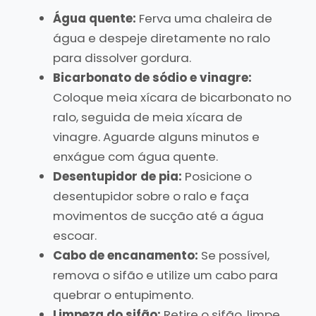
Água quente:
Ferva uma chaleira de
água e despeje diretamente no ralo
para dissolver gordura.
Bicarbonato de sódio e vinagre:
Coloque meia xícara de bicarbonato no
ralo, seguida de meia xícara de
vinagre. Aguarde alguns minutos e
enxágue com água quente.
Desentupidor de pia:
Posicione o
desentupidor sobre o ralo e faça
movimentos de sucção até a água
escoar.
Cabo de encanamento:
Se possível,
remova o sifão e utilize um cabo para
quebrar o entupimento.
Limpeza do sifão:
Retire o sifão, limpe