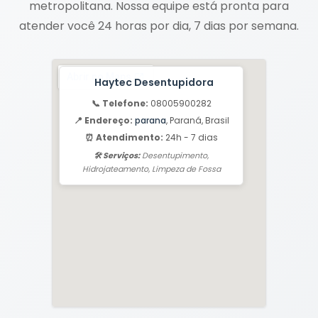
metropolitana. Nossa equipe está pronta para
atender você 24 horas por dia, 7 dias por semana.
Haytec Desentupidora
📞 Telefone:
08005900282
📍 Endereço:
parana
, Paraná, Brasil
⏰ Atendimento:
24h - 7 dias
🛠️ Serviços:
Desentupimento,
Hidrojateamento, Limpeza de Fossa