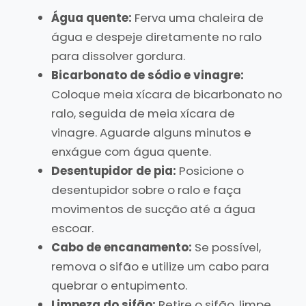
Água quente:
Ferva uma chaleira de
água e despeje diretamente no ralo
para dissolver gordura.
Bicarbonato de sódio e vinagre:
Coloque meia xícara de bicarbonato no
ralo, seguida de meia xícara de
vinagre. Aguarde alguns minutos e
enxágue com água quente.
Desentupidor de pia:
Posicione o
desentupidor sobre o ralo e faça
movimentos de sucção até a água
escoar.
Cabo de encanamento:
Se possível,
remova o sifão e utilize um cabo para
quebrar o entupimento.
Limpeza do sifão:
Retire o sifão, limpe