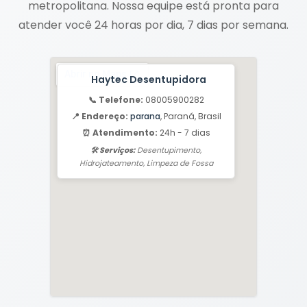
metropolitana. Nossa equipe está pronta para
atender você 24 horas por dia, 7 dias por semana.
Haytec Desentupidora
📞 Telefone:
08005900282
📍 Endereço:
parana
, Paraná, Brasil
⏰ Atendimento:
24h - 7 dias
🛠️ Serviços:
Desentupimento,
Hidrojateamento, Limpeza de Fossa