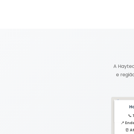
A Haytec
e regiã
H
📞 
📍 End
⏰ A