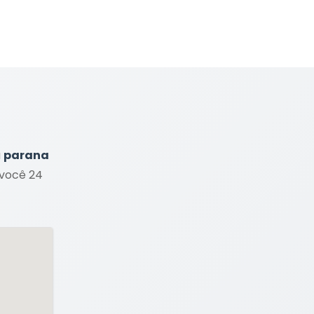
a
parana
 você 24