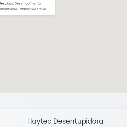
 Serviços:
Desentupimento,
jateamento, Limpeza de Fossa
Haytec Desentupidora