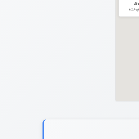
🛠️
Hidro