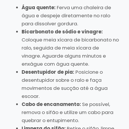
Água quente:
Ferva uma chaleira de
água e despeje diretamente no ralo
para dissolver gordura.
Bicarbonato de sódio e vinagre:
Coloque meia xícara de bicarbonato no
ralo, seguida de meia xícara de
vinagre. Aguarde alguns minutos e
enxágue com água quente.
Desentupidor de pia:
Posicione o
desentupidor sobre o ralo e faça
movimentos de sucção até a água
escoar.
Cabo de encanamento:
Se possível,
remova o sifão e utilize um cabo para
quebrar o entupimento.
Limpeza do sifão:
Retire o sifão, limpe