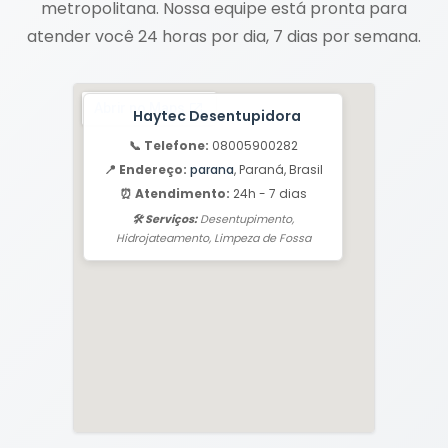
metropolitana. Nossa equipe está pronta para
atender você 24 horas por dia, 7 dias por semana.
Haytec Desentupidora
📞 Telefone:
08005900282
📍 Endereço:
parana
, Paraná, Brasil
⏰ Atendimento:
24h - 7 dias
🛠️ Serviços:
Desentupimento,
Hidrojateamento, Limpeza de Fossa