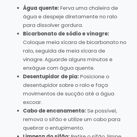
Água quente:
Ferva uma chaleira de
água e despeje diretamente no ralo
para dissolver gordura.
Bicarbonato de sódio e vinagre:
Coloque meia xícara de bicarbonato no
ralo, seguida de meia xícara de
vinagre. Aguarde alguns minutos e
enxágue com água quente.
Desentupidor de pia:
Posicione o
desentupidor sobre o ralo e faça
movimentos de sucção até a água
escoar.
Cabo de encanamento:
Se possível,
remova o sifão e utilize um cabo para
quebrar o entupimento.
Limpeza do sifão:
Retire o sifão, limpe