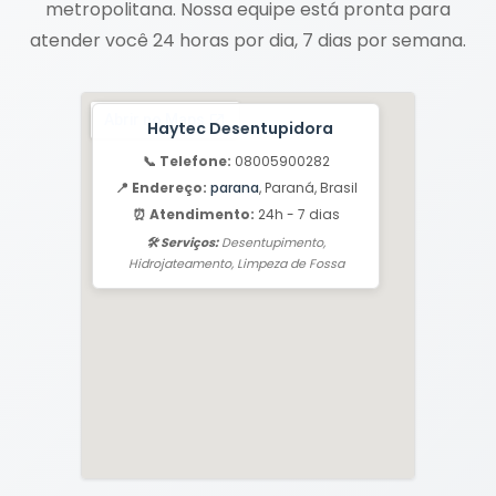
metropolitana. Nossa equipe está pronta para
atender você 24 horas por dia, 7 dias por semana.
Haytec Desentupidora
📞 Telefone:
08005900282
📍 Endereço:
parana
, Paraná, Brasil
⏰ Atendimento:
24h - 7 dias
🛠️ Serviços:
Desentupimento,
Hidrojateamento, Limpeza de Fossa