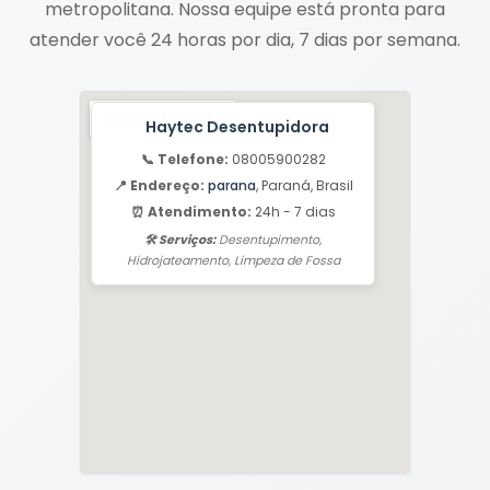
metropolitana. Nossa equipe está pronta para
atender você 24 horas por dia, 7 dias por semana.
Haytec Desentupidora
📞 Telefone:
08005900282
📍 Endereço:
parana
, Paraná, Brasil
⏰ Atendimento:
24h - 7 dias
🛠️ Serviços:
Desentupimento,
Hidrojateamento, Limpeza de Fossa