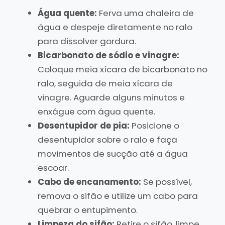
Água quente:
Ferva uma chaleira de
água e despeje diretamente no ralo
para dissolver gordura.
Bicarbonato de sódio e vinagre:
Coloque meia xícara de bicarbonato no
ralo, seguida de meia xícara de
vinagre. Aguarde alguns minutos e
enxágue com água quente.
Desentupidor de pia:
Posicione o
desentupidor sobre o ralo e faça
movimentos de sucção até a água
escoar.
Cabo de encanamento:
Se possível,
remova o sifão e utilize um cabo para
quebrar o entupimento.
Limpeza do sifão:
Retire o sifão, limpe