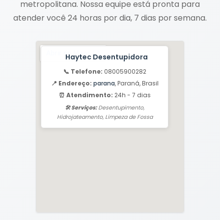
metropolitana. Nossa equipe está pronta para
atender você 24 horas por dia, 7 dias por semana.
Haytec Desentupidora
📞 Telefone:
08005900282
📍 Endereço:
parana
, Paraná, Brasil
⏰ Atendimento:
24h - 7 dias
🛠️ Serviços:
Desentupimento,
Hidrojateamento, Limpeza de Fossa