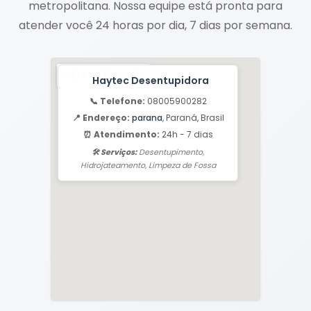
metropolitana. Nossa equipe está pronta para
atender você 24 horas por dia, 7 dias por semana.
Haytec Desentupidora
📞 Telefone:
08005900282
📍 Endereço:
parana
, Paraná, Brasil
⏰ Atendimento:
24h - 7 dias
🛠️ Serviços:
Desentupimento,
Hidrojateamento, Limpeza de Fossa