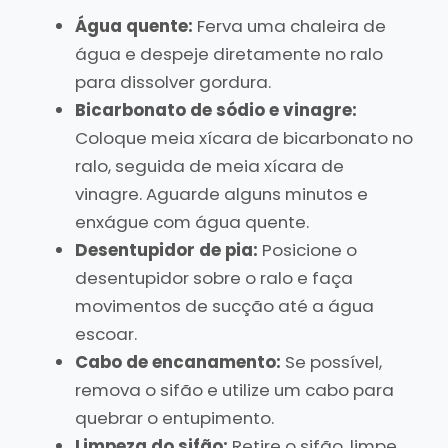
Água quente:
Ferva uma chaleira de
água e despeje diretamente no ralo
para dissolver gordura.
Bicarbonato de sódio e vinagre:
Coloque meia xícara de bicarbonato no
ralo, seguida de meia xícara de
vinagre. Aguarde alguns minutos e
enxágue com água quente.
Desentupidor de pia:
Posicione o
desentupidor sobre o ralo e faça
movimentos de sucção até a água
escoar.
Cabo de encanamento:
Se possível,
remova o sifão e utilize um cabo para
quebrar o entupimento.
Limpeza do sifão:
Retire o sifão, limpe