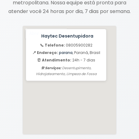
metropolitana. Nossa equipe está pronta para
atender você 24 horas por dia, 7 dias por semana.
Haytec Desentupidora
📞 Telefone:
08005900282
📍 Endereço:
parana
, Paraná, Brasil
⏰ Atendimento:
24h - 7 dias
🛠️ Serviços:
Desentupimento,
Hidrojateamento, Limpeza de Fossa