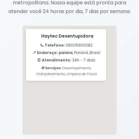
metropolitana. Nossa equipe está pronta para
atender você 24 horas por dia, 7 dias por semana.
Haytec Desentupidora
📞 Telefone:
08005900282
📍 Endereço:
parana
, Paraná, Brasil
⏰ Atendimento:
24h - 7 dias
🛠️ Serviços:
Desentupimento,
Hidrojateamento, Limpeza de Fossa