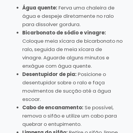
Água quente:
Ferva uma chaleira de
água e despeje diretamente no ralo
para dissolver gordura.
Bicarbonato de sódio e vinagre:
Coloque meia xícara de bicarbonato no
ralo, seguida de meia xícara de
vinagre. Aguarde alguns minutos e
enxágue com água quente.
Desentupidor de pia:
Posicione o
desentupidor sobre o ralo e faça
movimentos de sucção até a água
escoar.
Cabo de encanamento:
Se possível,
remova o sifão e utilize um cabo para
quebrar o entupimento.
Limpeza do sifão:
Retire o sifão, limpe