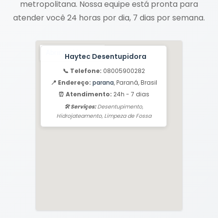
metropolitana. Nossa equipe está pronta para
atender você 24 horas por dia, 7 dias por semana.
Haytec Desentupidora
📞 Telefone:
08005900282
📍 Endereço:
parana
, Paraná, Brasil
⏰ Atendimento:
24h - 7 dias
🛠️ Serviços:
Desentupimento,
Hidrojateamento, Limpeza de Fossa