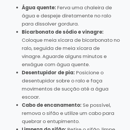
Água quente:
Ferva uma chaleira de
água e despeje diretamente no ralo
para dissolver gordura.
Bicarbonato de sódio e vinagre:
Coloque meia xícara de bicarbonato no
ralo, seguida de meia xícara de
vinagre. Aguarde alguns minutos e
enxágue com água quente.
Desentupidor de pia:
Posicione o
desentupidor sobre o ralo e faça
movimentos de sucção até a água
escoar.
Cabo de encanamento:
Se possível,
remova o sifão e utilize um cabo para
quebrar o entupimento.
Limpeza do sifão:
Retire o sifão, limpe