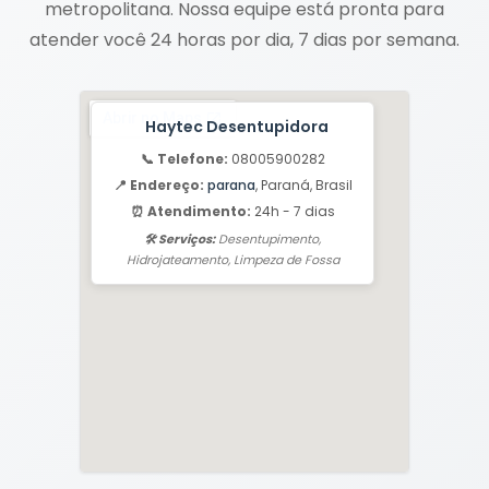
metropolitana. Nossa equipe está pronta para
atender você 24 horas por dia, 7 dias por semana.
Haytec Desentupidora
📞 Telefone:
08005900282
📍 Endereço:
parana
, Paraná, Brasil
⏰ Atendimento:
24h - 7 dias
🛠️ Serviços:
Desentupimento,
Hidrojateamento, Limpeza de Fossa