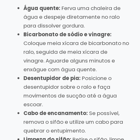
Água quente:
Ferva uma chaleira de
água e despeje diretamente no ralo
para dissolver gordura.
Bicarbonato de sódio e vinagre:
Coloque meia xícara de bicarbonato no
ralo, seguida de meia xícara de
vinagre. Aguarde alguns minutos e
enxágue com água quente.
Desentupidor de pia:
Posicione o
desentupidor sobre o ralo e faça
movimentos de sucção até a água
escoar.
Cabo de encanamento:
Se possível,
remova o sifão e utilize um cabo para
quebrar o entupimento.
Limpeza do sifão:
Retire o sifão, limpe