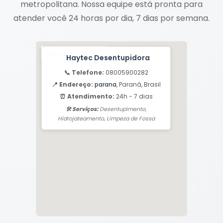
metropolitana. Nossa equipe está pronta para
atender você 24 horas por dia, 7 dias por semana.
Haytec Desentupidora
📞 Telefone:
08005900282
📍 Endereço:
parana
, Paraná, Brasil
⏰ Atendimento:
24h - 7 dias
🛠️ Serviços:
Desentupimento,
Hidrojateamento, Limpeza de Fossa