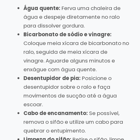
Água quente:
Ferva uma chaleira de
água e despeje diretamente no ralo
para dissolver gordura.
Bicarbonato de sódio e vinagre:
Coloque meia xícara de bicarbonato no
ralo, seguida de meia xícara de
vinagre. Aguarde alguns minutos e
enxágue com água quente.
Desentupidor de pia:
Posicione o
desentupidor sobre o ralo e faça
movimentos de sucção até a água
escoar.
Cabo de encanamento:
Se possível,
remova o sifão e utilize um cabo para
quebrar o entupimento.
Limpeza do sifão:
Retire o sifão, limpe