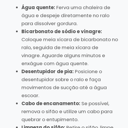
Água quente:
Ferva uma chaleira de
água e despeje diretamente no ralo
para dissolver gordura.
Bicarbonato de sódio e vinagre:
Coloque meia xícara de bicarbonato no
ralo, seguida de meia xícara de
vinagre. Aguarde alguns minutos e
enxágue com água quente.
Desentupidor de pia:
Posicione o
desentupidor sobre o ralo e faça
movimentos de sucção até a água
escoar.
Cabo de encanamento:
Se possível,
remova o sifão e utilize um cabo para
quebrar o entupimento.
Limpeza do sifão:
Retire o sifão, limpe