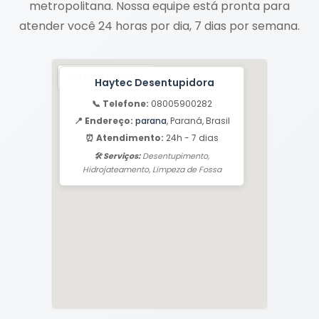
metropolitana. Nossa equipe está pronta para
atender você 24 horas por dia, 7 dias por semana.
Haytec Desentupidora
📞 Telefone:
08005900282
📍 Endereço:
parana
, Paraná, Brasil
⏰ Atendimento:
24h - 7 dias
🛠️ Serviços:
Desentupimento,
Hidrojateamento, Limpeza de Fossa