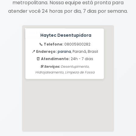
metropolitana. Nossa equipe está pronta para
atender você 24 horas por dia, 7 dias por semana.
Haytec Desentupidora
📞 Telefone:
08005900282
📍 Endereço:
parana
, Paraná, Brasil
⏰ Atendimento:
24h - 7 dias
🛠️ Serviços:
Desentupimento,
Hidrojateamento, Limpeza de Fossa