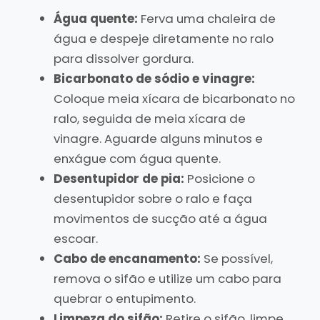
Água quente:
Ferva uma chaleira de
água e despeje diretamente no ralo
para dissolver gordura.
Bicarbonato de sódio e vinagre:
Coloque meia xícara de bicarbonato no
ralo, seguida de meia xícara de
vinagre. Aguarde alguns minutos e
enxágue com água quente.
Desentupidor de pia:
Posicione o
desentupidor sobre o ralo e faça
movimentos de sucção até a água
escoar.
Cabo de encanamento:
Se possível,
remova o sifão e utilize um cabo para
quebrar o entupimento.
Limpeza do sifão:
Retire o sifão, limpe